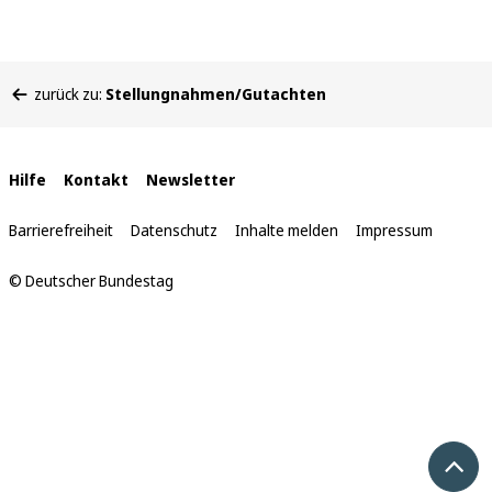
Sie
zurück zu:
Stellungnahmen/Gutachten
befinden
sich
hier:
Interne
Hilfe
Kontakt
Newsletter
Links
Barrierefreiheit
Datenschutz
Inhalte melden
Impressum
© Deutscher Bundestag
Nach