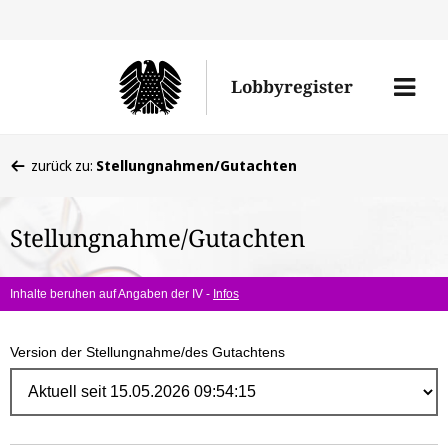
Direk
zum
Men
Lobbyregister
Inhal
öffne
Sie
zurück zu:
Stellungnahmen/Gutachten
befinden
sich
Stellungnahme/Gutachten
hier:
Inhalte beruhen auf Angaben der IV -
Infos
Version der Stellungnahme/des Gutachtens