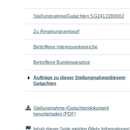
Navigation
Stellungnahme/Gutachten SG2412280002
für
Zu Regelungsentwurf
den
Betroffene Interessenbereiche
Seiteninhalt
Betroffene Bundesgesetze
Aufträge zu dieser Stellungnahme/diesem
Gutachten
Stellungnahme-/Gutachtendokument
herunterladen (PDF)
Inhalt dieser Seite melden
(
Mehr Informationen