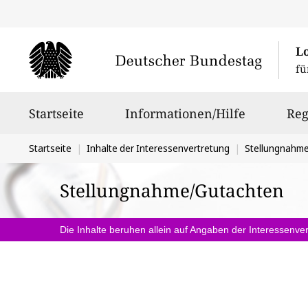
L
fü
Hauptnavigation
Startseite
Informationen/Hilfe
Reg
Sie
Startseite
Inhalte der Interessenvertretung
Stellungnahm
befinden
Stellungnahme/Gutachten
sich
hier:
Die Inhalte beruhen allein auf Angaben der Interessenver