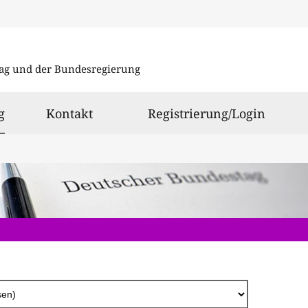
Direkt
zum
ag und der Bundesregierung
Inhalt
ausgewählt
g
Kontakt
Registrierung/Login