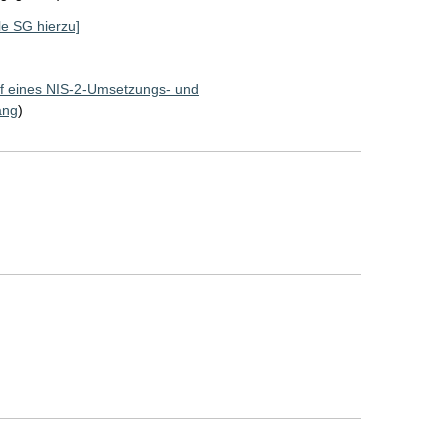
lle SG hierzu]
f eines NIS-2-Umsetzungs- und
ang
)