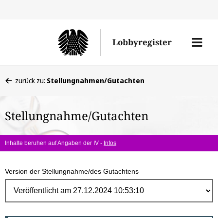
Direk
zum
Men
Lobbyregister
Inhal
öffne
Sie
zurück zu:
Stellungnahmen/Gutachten
befinden
sich
Stellungnahme/Gutachten
hier:
Inhalte beruhen auf Angaben der IV -
Infos
Version der Stellungnahme/des Gutachtens