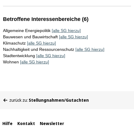
Betroffene Interessenbereiche (6)
Allgemeine Energiepolitik
[alle SG hierzu]
Bauwesen und Bauwirtschaft
[alle SG hierzu]
Klimaschutz
[alle SG hierzu]
Nachhaltigkeit und Ressourcenschutz
[alle SG hierzu]
Stadtentwicklung
[alle SG hierzu]
Wohnen
[alle SG hierzu]
Sie
zurück zu:
Stellungnahmen/Gutachten
befinden
sich
hier:
Interne
Hilfe
Kontakt
Newsletter
Links