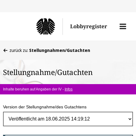
Direk
zum
Men
Lobbyregister
Inhal
öffne
Sie
zurück zu:
Stellungnahmen/Gutachten
befinden
sich
Stellungnahme/Gutachten
hier:
Inhalte beruhen auf Angaben der IV -
Infos
Version der Stellungnahme/des Gutachtens