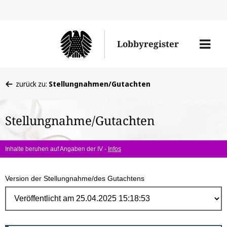
Direk
zum
Men
Lobbyregister
Inhal
öffne
Sie
zurück zu:
Stellungnahmen/Gutachten
befinden
sich
Stellungnahme/Gutachten
hier:
Inhalte beruhen auf Angaben der IV -
Infos
Version der Stellungnahme/des Gutachtens