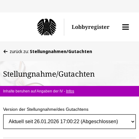
Direk
zum
Men
Lobbyregister
Inhal
öffne
Sie
zurück zu:
Stellungnahmen/Gutachten
befinden
sich
Stellungnahme/Gutachten
hier:
Inhalte beruhen auf Angaben der IV -
Infos
Version der Stellungnahme/des Gutachtens