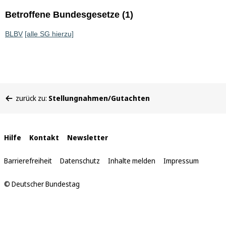
Betroffene Bundesgesetze (1)
BLBV
[alle SG hierzu]
Sie
zurück zu:
Stellungnahmen/Gutachten
befinden
sich
hier:
Interne
Hilfe
Kontakt
Newsletter
Links
Barrierefreiheit
Datenschutz
Inhalte melden
Impressum
© Deutscher Bundestag