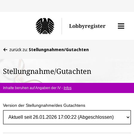
Direk
zum
Men
Lobbyregister
Inhal
öffne
Sie
zurück zu:
Stellungnahmen/Gutachten
befinden
sich
Stellungnahme/Gutachten
hier:
Inhalte beruhen auf Angaben der IV -
Infos
Version der Stellungnahme/des Gutachtens