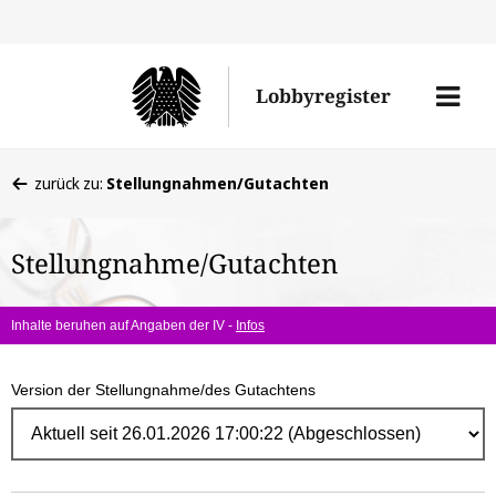
Direk
zum
Men
Lobbyregister
Inhal
öffne
Sie
zurück zu:
Stellungnahmen/Gutachten
befinden
sich
Stellungnahme/Gutachten
hier:
Inhalte beruhen auf Angaben der IV -
Infos
Version der Stellungnahme/des Gutachtens