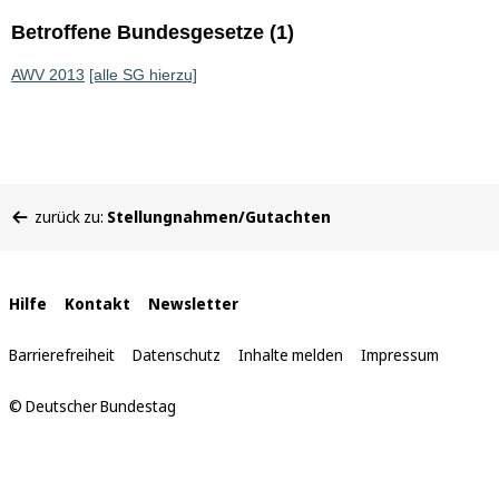
Betroffene Bundesgesetze (1)
AWV 2013
[alle SG hierzu]
Sie
zurück zu:
Stellungnahmen/Gutachten
befinden
sich
hier:
Interne
Hilfe
Kontakt
Newsletter
Links
Barrierefreiheit
Datenschutz
Inhalte melden
Impressum
© Deutscher Bundestag