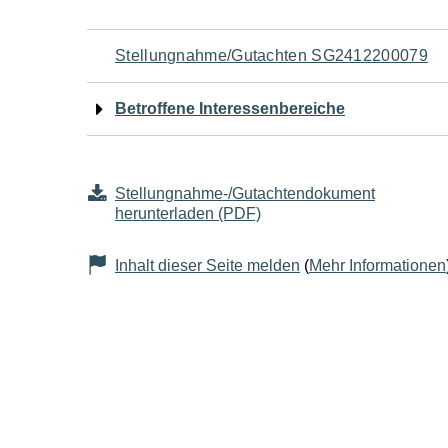
Navigation
Stellungnahme/Gutachten SG2412200079
für
Betroffene Interessenbereiche
den
Seiteninhalt
Stellungnahme-/Gutachtendokument
herunterladen (PDF)
Inhalt dieser Seite melden
(
Mehr Informationen