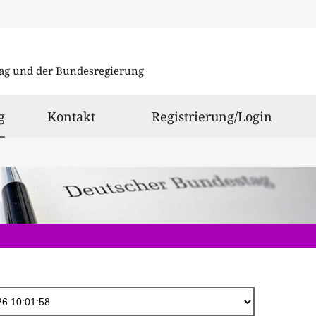
Direkt
zum
ag und der Bundesregierung
Inhalt
ausgewählt
g
Kontakt
Registrierung/Login