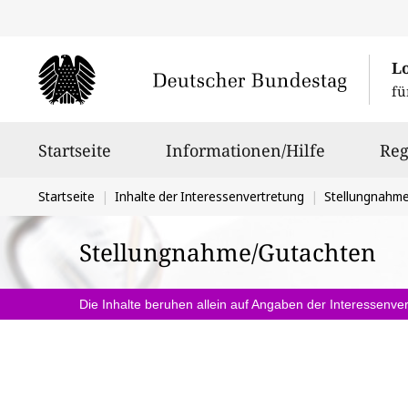
L
fü
Hauptnavigation
Startseite
Informationen/Hilfe
Reg
Sie
Startseite
Inhalte der Interessenvertretung
Stellungnahm
befinden
Stellungnahme/Gutachten
sich
hier:
Die Inhalte beruhen allein auf Angaben der Interessenver