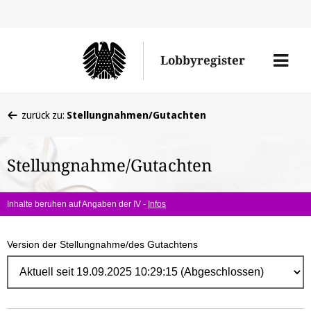
Direk
zum
Men
Lobbyregister
Inhal
öffne
Sie
zurück zu:
Stellungnahmen/Gutachten
befinden
sich
Stellungnahme/Gutachten
hier:
Inhalte beruhen auf Angaben der IV -
Infos
Version der Stellungnahme/des Gutachtens