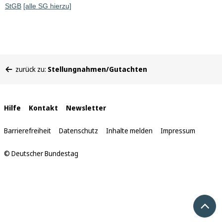
StGB
[alle SG hierzu]
Sie
zurück zu:
Stellungnahmen/Gutachten
befinden
sich
hier:
Interne
Hilfe
Kontakt
Newsletter
Links
Barrierefreiheit
Datenschutz
Inhalte melden
Impressum
© Deutscher Bundestag
Nach