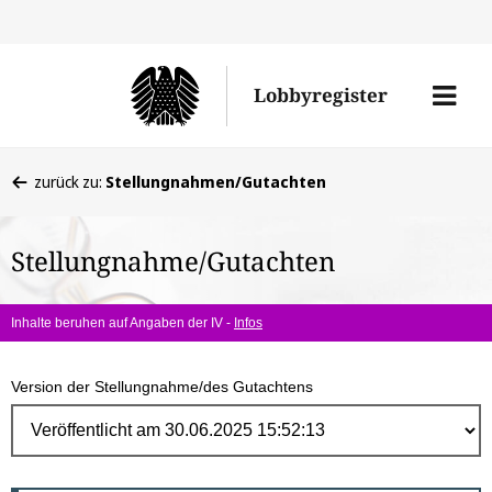
Direk
zum
Men
Lobbyregister
Inhal
öffne
Sie
zurück zu:
Stellungnahmen/Gutachten
befinden
sich
Stellungnahme/Gutachten
hier:
Inhalte beruhen auf Angaben der IV -
Infos
Version der Stellungnahme/des Gutachtens