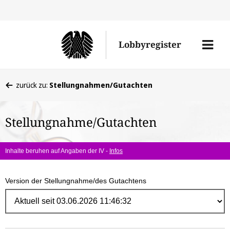
Direk
zum
Men
Lobbyregister
Inhal
öffne
Sie
zurück zu:
Stellungnahmen/Gutachten
befinden
sich
Stellungnahme/Gutachten
hier:
Inhalte beruhen auf Angaben der IV -
Infos
Version der Stellungnahme/des Gutachtens