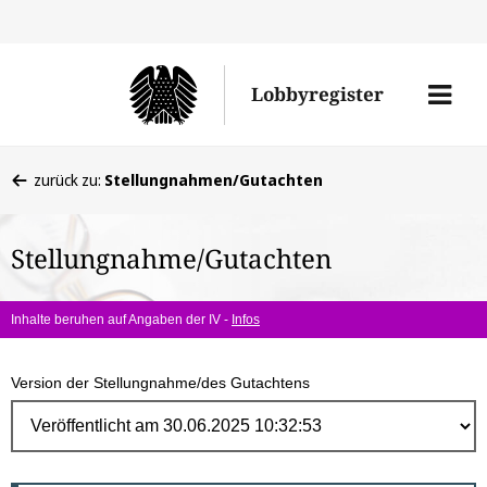
Direk
zum
Men
Lobbyregister
Inhal
öffne
Sie
zurück zu:
Stellungnahmen/Gutachten
befinden
sich
Stellungnahme/Gutachten
hier:
Inhalte beruhen auf Angaben der IV -
Infos
Version der Stellungnahme/des Gutachtens