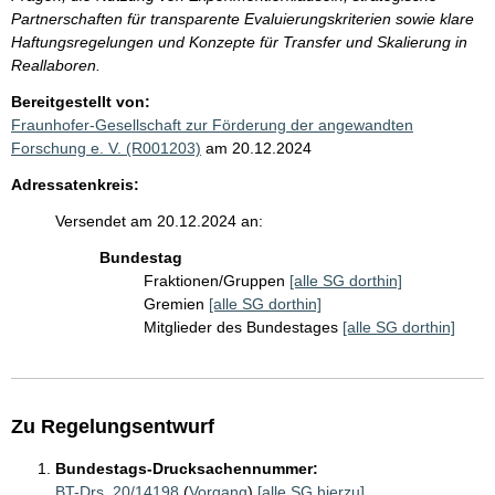
Partnerschaften für transparente Evaluierungskriterien sowie klare
Haftungsregelungen und Konzepte für Transfer und Skalierung in
Reallaboren.
Bereitgestellt von:
Fraunhofer-Gesellschaft zur Förderung der angewandten
Forschung e. V. (R001203)
am 20.12.2024
Adressatenkreis:
Versendet am 20.12.2024 an:
Bundestag
Fraktionen/Gruppen
[alle SG dorthin]
Gremien
[alle SG dorthin]
Mitglieder des Bundestages
[alle SG dorthin]
Zu Regelungsentwurf
Bundestags-Drucksachennummer:
BT-Drs. 20/14198
(
Vorgang
)
[alle SG hierzu]