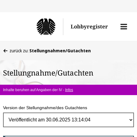
Direk
zum
Men
Lobbyregister
Inhal
öffne
Sie
zurück zu:
Stellungnahmen/Gutachten
befinden
sich
Stellungnahme/Gutachten
hier:
Inhalte beruhen auf Angaben der IV -
Infos
Version der Stellungnahme/des Gutachtens