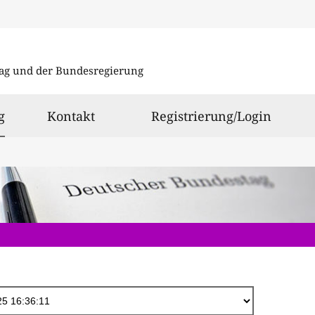
Direkt
zum
ag und der Bundesregierung
Inhalt
ausgewählt
g
Kontakt
Registrierung/Login