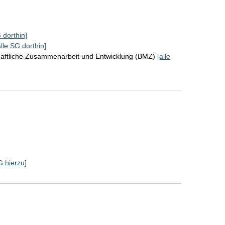
 dorthin]
alle SG dorthin]
chaftliche Zusammenarbeit und Entwicklung (BMZ)
[alle
G hierzu]