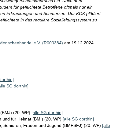
s Schwangerschaftsabbruchs ein. Nach dem
udem für geflüchtete Betroffene oftmals nur ein
ten Erkrankungen und Schmerzen. Der KOK plädiert
eflüchtete in das reguläre Sozialleitungssystem zu
 Menschenhandel e.V. (R000384)
am 19.12.2024
dorthin]
alle SG dorthin]
z (BMJ) (20. WP)
[alle SG dorthin]
n und für Heimat (BMI) (20. WP)
[alle SG dorthin]
ie, Senioren, Frauen und Jugend (BMFSFJ) (20. WP)
[alle