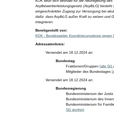
KOK setzt sich deshalb für die Neuregelung de
Asylbewerberleistungsgesetz (AsylbLG) besteht z
eingeschränkter Zugang zur Versorgung bei aku
dafür, dass AsylbLG außer Kraft zu setzen und G
integrieren.
Bereitgestellt von:
KOK - Bundesweiter Koordinierungskreis gegen
Adressatenkreis:
Versendet am 18.12.2024 an:
Bundestag
Fraktionen/Gruppen
[alle SG 
Mitglieder des Bundestages
[
Versendet am 18.12.2024 an:
Bundesregierung
Bundesministerium der Justi
Bundesministerium des Inner
Bundesministerium für Famil
SG dorthin]