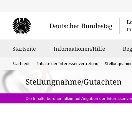
L
fü
Hauptnavigation
Startseite
Informationen/Hilfe
Reg
Sie
Startseite
Inhalte der Interessenvertretung
Stellungnahm
befinden
Stellungnahme/Gutachten
sich
hier:
Die Inhalte beruhen allein auf Angaben der Interessenver