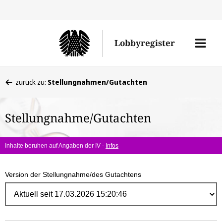
Direk
zum
Men
Lobbyregister
Inhal
öffne
Sie
zurück zu:
Stellungnahmen/Gutachten
befinden
sich
Stellungnahme/Gutachten
hier:
Inhalte beruhen auf Angaben der IV -
Infos
Version der Stellungnahme/des Gutachtens