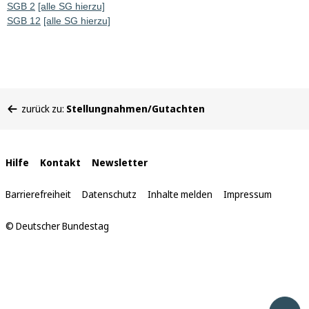
SGB 2
[alle SG hierzu]
SGB 12
[alle SG hierzu]
Sie
zurück zu:
Stellungnahmen/Gutachten
befinden
sich
hier:
Interne
Hilfe
Kontakt
Newsletter
Links
Barrierefreiheit
Datenschutz
Inhalte melden
Impressum
© Deutscher Bundestag