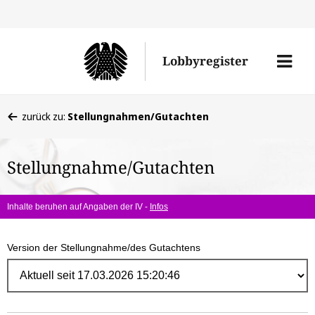
Direk
zum
Men
Lobbyregister
Inhal
öffne
Sie
zurück zu:
Stellungnahmen/Gutachten
befinden
sich
Stellungnahme/Gutachten
hier:
Inhalte beruhen auf Angaben der IV -
Infos
Version der Stellungnahme/des Gutachtens