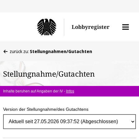
Direk
zum
Men
Lobbyregister
Inhal
öffne
Sie
zurück zu:
Stellungnahmen/Gutachten
befinden
sich
Stellungnahme/Gutachten
hier:
Inhalte beruhen auf Angaben der IV -
Infos
Version der Stellungnahme/des Gutachtens