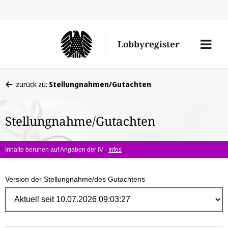
Direk
zum
Men
Lobbyregister
Inhal
öffne
Sie
zurück zu:
Stellungnahmen/Gutachten
befinden
sich
Stellungnahme/Gutachten
hier:
Inhalte beruhen auf Angaben der IV -
Infos
Version der Stellungnahme/des Gutachtens