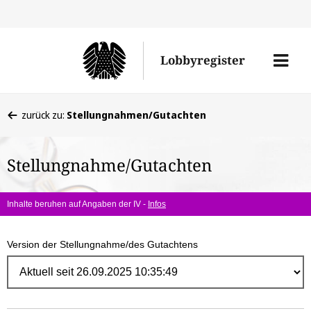
Direk
zum
Men
Lobbyregister
Inhal
öffne
Sie
zurück zu:
Stellungnahmen/Gutachten
befinden
sich
Stellungnahme/Gutachten
hier:
Inhalte beruhen auf Angaben der IV -
Infos
Version der Stellungnahme/des Gutachtens