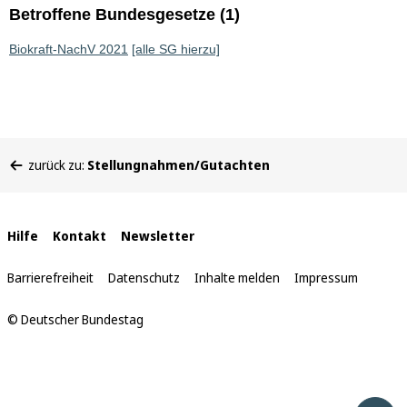
Betroffene Bundesgesetze (1)
Biokraft-NachV 2021
[alle SG hierzu]
Sie
zurück zu:
Stellungnahmen/Gutachten
befinden
sich
hier:
Interne
Hilfe
Kontakt
Newsletter
Links
Barrierefreiheit
Datenschutz
Inhalte melden
Impressum
© Deutscher Bundestag