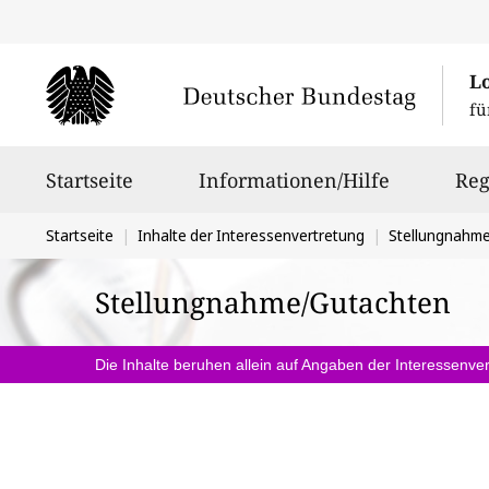
L
fü
Hauptnavigation
Startseite
Informationen/Hilfe
Reg
Sie
Startseite
Inhalte der Interessenvertretung
Stellungnahm
befinden
Stellungnahme/Gutachten
sich
hier:
Die Inhalte beruhen allein auf Angaben der Interessenver