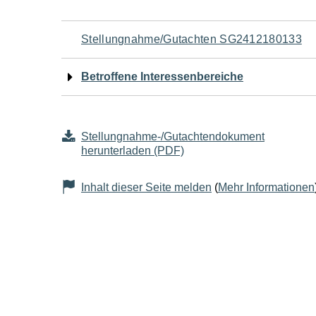
Navigation
Stellungnahme/Gutachten SG2412180133
für
Betroffene Interessenbereiche
den
Seiteninhalt
Stellungnahme-/Gutachtendokument
herunterladen (PDF)
Inhalt dieser Seite melden
(
Mehr Informationen