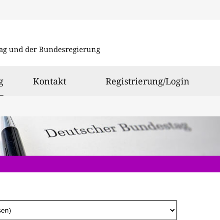
Direkt
zum
ag und der Bundesregierung
Inhalt
ausgewählt
g
Kontakt
Registrierung/Login