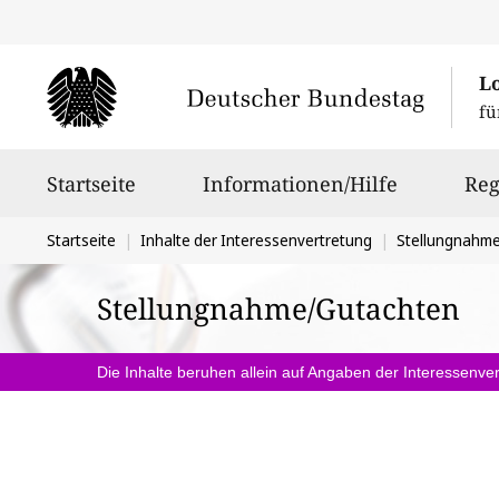
L
fü
Hauptnavigation
Startseite
Informationen/Hilfe
Reg
Sie
Startseite
Inhalte der Interessenvertretung
Stellungnahm
befinden
Stellungnahme/Gutachten
sich
hier:
Die Inhalte beruhen allein auf Angaben der Interessenver