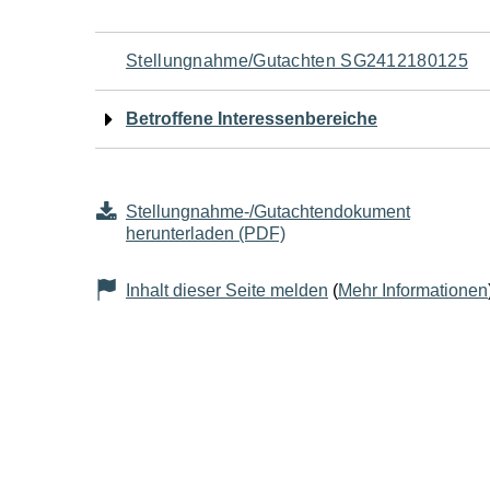
Navigation
Stellungnahme/Gutachten SG2412180125
für
Betroffene Interessenbereiche
den
Seiteninhalt
Stellungnahme-/Gutachtendokument
herunterladen (PDF)
Inhalt dieser Seite melden
(
Mehr Informationen