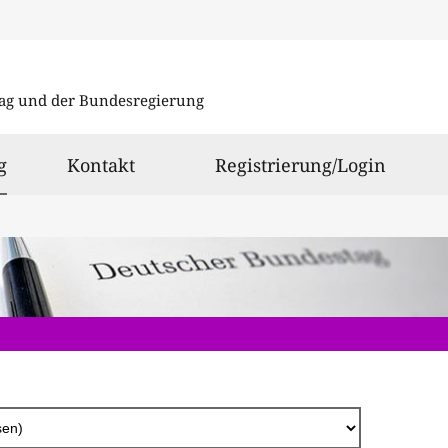
Direkt
zum
ag und der Bundesregierung
Inhalt
ausgewählt
g
Kontakt
Registrierung/Login