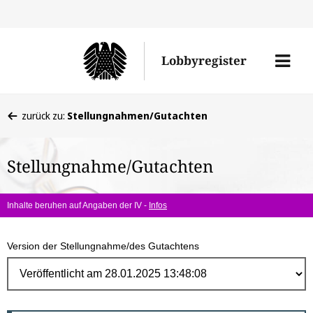
Direk
zum
Men
Lobbyregister
Inhal
öffne
Sie
zurück zu:
Stellungnahmen/Gutachten
befinden
sich
Stellungnahme/Gutachten
hier:
Inhalte beruhen auf Angaben der IV -
Infos
Version der Stellungnahme/des Gutachtens