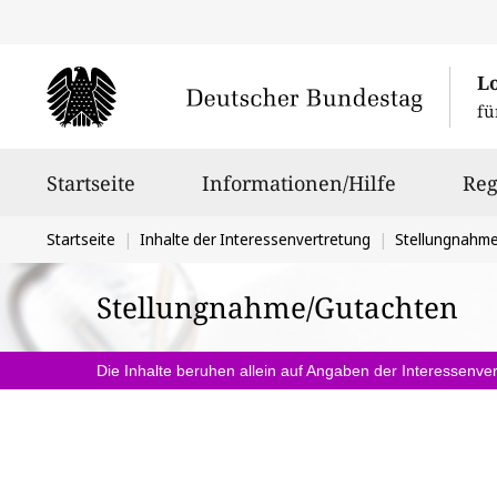
L
fü
Hauptnavigation
Startseite
Informationen/Hilfe
Reg
Sie
Startseite
Inhalte der Interessenvertretung
Stellungnahm
befinden
Stellungnahme/Gutachten
sich
hier:
Die Inhalte beruhen allein auf Angaben der Interessenver