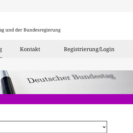
Direkt
zum
ag und der Bundesregierung
Inhalt
ausgewählt
g
Kontakt
Registrierung/Login