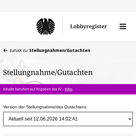
Direk
zum
Men
Lobbyregister
Inhal
öffne
Sie
zurück zu:
Stellungnahmen/Gutachten
befinden
sich
Stellungnahme/Gutachten
hier:
Inhalte beruhen auf Angaben der IV -
Infos
Version der Stellungnahme/des Gutachtens