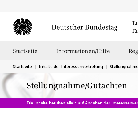
L
fü
Hauptnavigation
Startseite
Informationen/Hilfe
Reg
Sie
Startseite
Inhalte der Interessenvertretung
Stellungnahm
befinden
Stellungnahme/Gutachten
sich
hier:
Die Inhalte beruhen allein auf Angaben der Interessenver