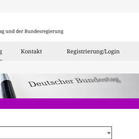
Direkt
zum
ag und der Bundesregierung
Inhalt
ausgewählt
g
Kontakt
Registrierung/Login