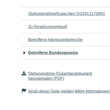
Navigation
Stellungnahme/Gutachten SG2412170091
für
Zu Regelungsentwurf
den
Betroffene Interessenbereiche
Seiteninhalt
Betroffene Bundesgesetze
Stellungnahme-/Gutachtendokument
herunterladen (PDF)
Inhalt dieser Seite melden
(
Mehr Informationen