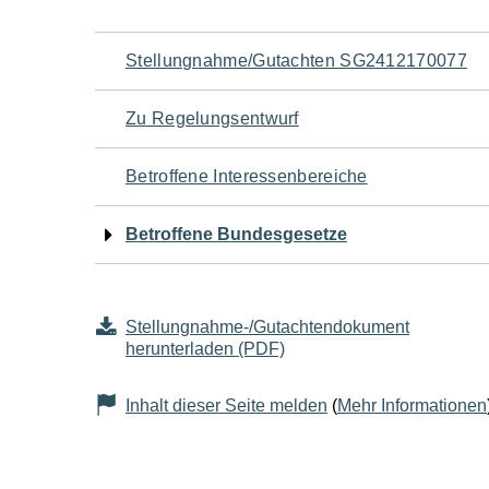
Navigation
Stellungnahme/Gutachten SG2412170077
für
Zu Regelungsentwurf
den
Betroffene Interessenbereiche
Seiteninhalt
Betroffene Bundesgesetze
Stellungnahme-/Gutachtendokument
herunterladen (PDF)
Inhalt dieser Seite melden
(
Mehr Informationen