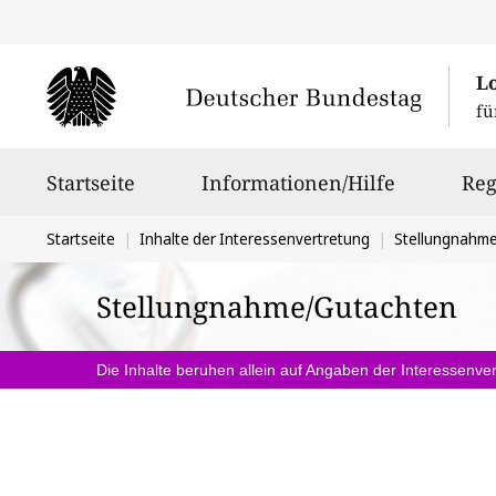
L
fü
Hauptnavigation
Startseite
Informationen/Hilfe
Reg
Sie
Startseite
Inhalte der Interessenvertretung
Stellungnahm
befinden
Stellungnahme/Gutachten
sich
hier:
Die Inhalte beruhen allein auf Angaben der Interessenver