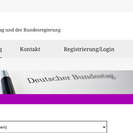
Direkt
zum
ag und der Bundesregierung
Inhalt
ausgewählt
g
Kontakt
Registrierung/Login