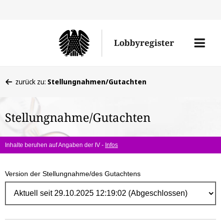
Direk
zum
Men
Lobbyregister
Inhal
öffne
Sie
zurück zu:
Stellungnahmen/Gutachten
befinden
sich
Stellungnahme/Gutachten
hier:
Inhalte beruhen auf Angaben der IV -
Infos
Version der Stellungnahme/des Gutachtens