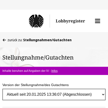
Direk
zum
Men
Lobbyregister
Inhal
öffne
Sie
zurück zu:
Stellungnahmen/Gutachten
befinden
sich
Stellungnahme/Gutachten
hier:
Inhalte beruhen auf Angaben der IV -
Infos
Version der Stellungnahme/des Gutachtens