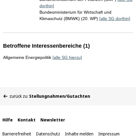
dorthin]
Bundesministerium für Wirtschaft und
Klimaschutz (BMWK) (20. WP)
[alle SG dorthin]
Betroffene Interessenbereiche (1)
Allgemeine Energiepolitik
[alle SG hierzu]
Sie
zurück zu:
Stellungnahmen/Gutachten
befinden
sich
hier:
Interne
Hilfe
Kontakt
Newsletter
Links
Barrierefreiheit
Datenschutz
Inhalte melden
Impressum