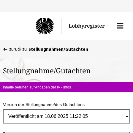
Direk
zum
Men
Lobbyregister
Inhal
öffne
Sie
zurück zu:
Stellungnahmen/Gutachten
befinden
sich
Stellungnahme/Gutachten
hier:
Inhalte beruhen auf Angaben der IV -
Infos
Version der Stellungnahme/des Gutachtens