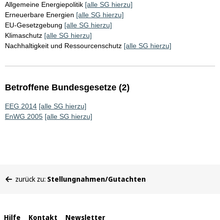
Allgemeine Energiepolitik
[alle SG hierzu]
Erneuerbare Energien
[alle SG hierzu]
EU-Gesetzgebung
[alle SG hierzu]
Klimaschutz
[alle SG hierzu]
Nachhaltigkeit und Ressourcenschutz
[alle SG hierzu]
Betroffene Bundesgesetze (2)
EEG 2014
[alle SG hierzu]
EnWG 2005
[alle SG hierzu]
Sie
zurück zu:
Stellungnahmen/Gutachten
befinden
sich
hier:
Interne
Hilfe
Kontakt
Newsletter