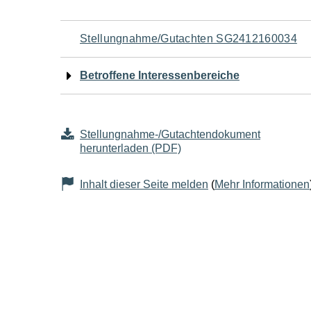
Navigation
Stellungnahme/Gutachten SG2412160034
für
Betroffene Interessenbereiche
den
Seiteninhalt
Stellungnahme-/Gutachtendokument
herunterladen (PDF)
Inhalt dieser Seite melden
(
Mehr Informationen