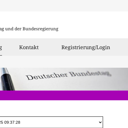
Direkt
zum
ag und der Bundesregierung
Inhalt
ausgewählt
g
Kontakt
Registrierung/Login