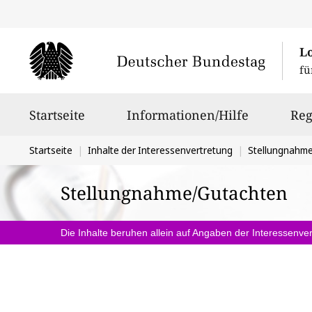
L
fü
Hauptnavigation
Startseite
Informationen/Hilfe
Reg
Sie
Startseite
Inhalte der Interessenvertretung
Stellungnahm
befinden
Stellungnahme/Gutachten
sich
hier:
Die Inhalte beruhen allein auf Angaben der Interessenver