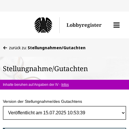
Direk
zum
Men
Lobbyregister
Inhal
öffne
Sie
zurück zu:
Stellungnahmen/Gutachten
befinden
sich
Stellungnahme/Gutachten
hier:
Inhalte beruhen auf Angaben der IV -
Infos
Version der Stellungnahme/des Gutachtens