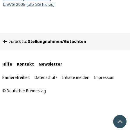
EnWG 2005
[alle SG hierzu]
Sie
zurück zu:
Stellungnahmen/Gutachten
befinden
sich
hier:
Interne
Hilfe
Kontakt
Newsletter
Links
Barrierefreiheit
Datenschutz
Inhalte melden
Impressum
© Deutscher Bundestag
Nach