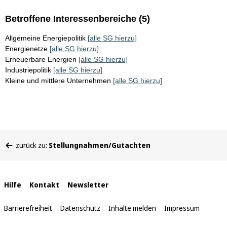
Betroffene Interessenbereiche (5)
Allgemeine Energiepolitik
[alle SG hierzu]
Energienetze
[alle SG hierzu]
Erneuerbare Energien
[alle SG hierzu]
Industriepolitik
[alle SG hierzu]
Kleine und mittlere Unternehmen
[alle SG hierzu]
Sie
zurück zu:
Stellungnahmen/Gutachten
befinden
sich
hier:
Interne
Hilfe
Kontakt
Newsletter
Links
Barrierefreiheit
Datenschutz
Inhalte melden
Impressum