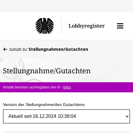
Direk
zum
Men
Lobbyregister
Inhal
öffne
Sie
zurück zu:
Stellungnahmen/Gutachten
befinden
sich
Stellungnahme/Gutachten
hier:
Inhalte beruhen auf Angaben der IV -
Infos
Version der Stellungnahme/des Gutachtens