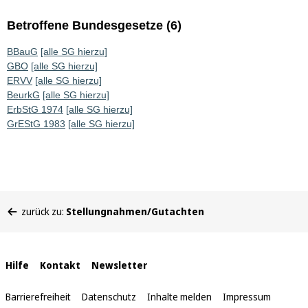
Betroffene Bundesgesetze (6)
BBauG
[alle SG hierzu]
GBO
[alle SG hierzu]
ERVV
[alle SG hierzu]
BeurkG
[alle SG hierzu]
ErbStG 1974
[alle SG hierzu]
GrEStG 1983
[alle SG hierzu]
Sie
zurück zu:
Stellungnahmen/Gutachten
befinden
sich
hier:
Interne
Hilfe
Kontakt
Newsletter
Links
Barrierefreiheit
Datenschutz
Inhalte melden
Impressum