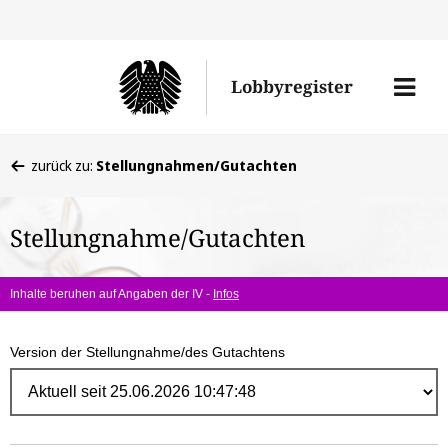
Direk
zum
Men
Lobbyregister
Inhal
öffne
Sie
zurück zu:
Stellungnahmen/Gutachten
befinden
sich
Stellungnahme/Gutachten
hier:
Inhalte beruhen auf Angaben der IV -
Infos
Version der Stellungnahme/des Gutachtens