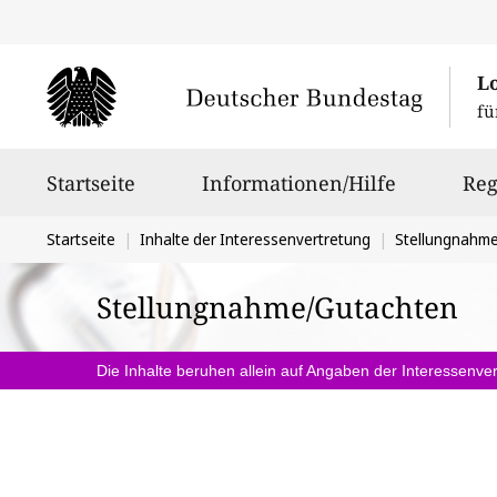
L
fü
Hauptnavigation
Startseite
Informationen/Hilfe
Reg
Sie
Startseite
Inhalte der Interessenvertretung
Stellungnahm
befinden
Stellungnahme/Gutachten
sich
hier:
Die Inhalte beruhen allein auf Angaben der Interessenver