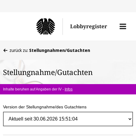
Direk
zum
Men
Lobbyregister
Inhal
öffne
Sie
zurück zu:
Stellungnahmen/Gutachten
befinden
sich
Stellungnahme/Gutachten
hier:
Inhalte beruhen auf Angaben der IV -
Infos
Version der Stellungnahme/des Gutachtens