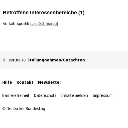
Betroffene Interessenbereiche (1)
Verkehrspolitik
[alle SG hierzu]
Sie
zurück zu:
Stellungnahmen/Gutachten
befinden
sich
hier:
Interne
Hilfe
Kontakt
Newsletter
Links
Barrierefreiheit
Datenschutz
Inhalte melden
Impressum
© Deutscher Bundestag