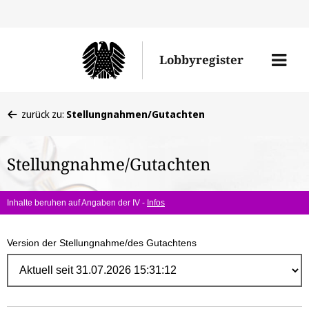
Direk
zum
Men
Lobbyregister
Inhal
öffne
Sie
zurück zu:
Stellungnahmen/Gutachten
befinden
sich
Stellungnahme/Gutachten
hier:
Inhalte beruhen auf Angaben der IV -
Infos
Version der Stellungnahme/des Gutachtens