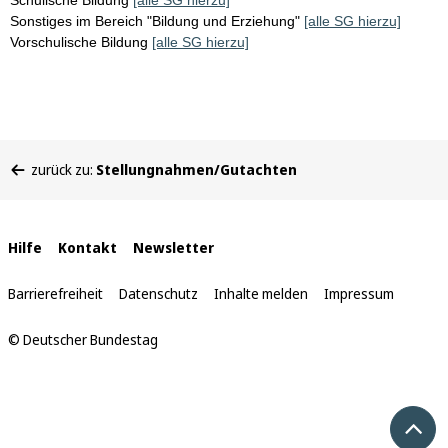
Schulische Bildung
[alle SG hierzu]
Sonstiges im Bereich "Bildung und Erziehung"
[alle SG hierzu]
Vorschulische Bildung
[alle SG hierzu]
Sie
zurück zu:
Stellungnahmen/Gutachten
befinden
sich
hier:
Interne
Hilfe
Kontakt
Newsletter
Links
Barrierefreiheit
Datenschutz
Inhalte melden
Impressum
© Deutscher Bundestag
Nach