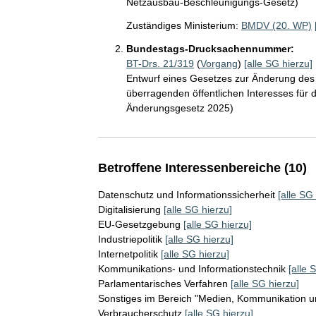
Netzausbau-Beschleunigungs-Gesetz)
Zuständiges Ministerium:
BMDV (20. WP)
Bundestags-Drucksachennummer:
BT-Drs. 21/319
(
Vorgang
)
[alle SG hierzu]
Entwurf eines Gesetzes zur Änderung des
überragenden öffentlichen Interesses fü
Änderungsgesetz 2025)
Betroffene Interessenbereiche (10)
Datenschutz und Informationssicherheit
[alle SG
Digitalisierung
[alle SG hierzu]
EU-Gesetzgebung
[alle SG hierzu]
Industriepolitik
[alle SG hierzu]
Internetpolitik
[alle SG hierzu]
Kommunikations- und Informationstechnik
[alle 
Parlamentarisches Verfahren
[alle SG hierzu]
Sonstiges im Bereich "Medien, Kommunikation un
Verbraucherschutz
[alle SG hierzu]