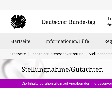
L
fü
Hauptnavigation
Startseite
Informationen/Hilfe
Reg
Sie
Startseite
Inhalte der Interessenvertretung
Stellungnahm
befinden
Stellungnahme/Gutachten
sich
hier:
Die Inhalte beruhen allein auf Angaben der Interessenver