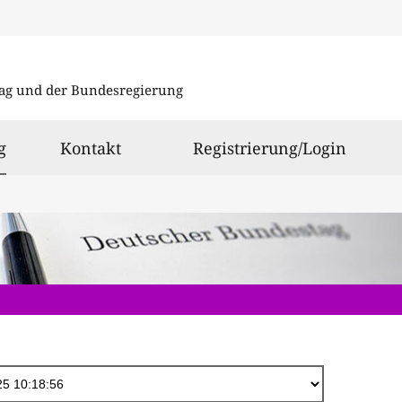
Direkt
zum
ag und der Bundesregierung
Inhalt
ausgewählt
g
Kontakt
Registrierung/Login