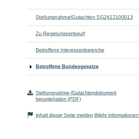
Navigation
Stellungnahme/Gutachten SG2412100013
für
Zu Regelungsentwurf
den
Betroffene Interessenbereiche
Seiteninhalt
Betroffene Bundesgesetze
Stellungnahme-/Gutachtendokument
herunterladen (PDF)
Inhalt dieser Seite melden
(
Mehr Informationen