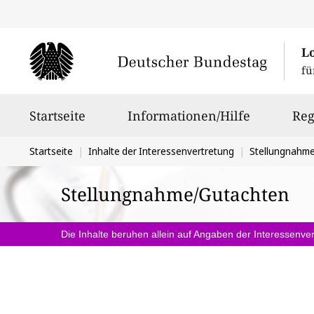
L
fü
Hauptnavigation
Startseite
Informationen/Hilfe
Reg
Sie
Startseite
Inhalte der Interessenvertretung
Stellungnahm
befinden
Stellungnahme/Gutachten
sich
hier:
Die Inhalte beruhen allein auf Angaben der Interessenver