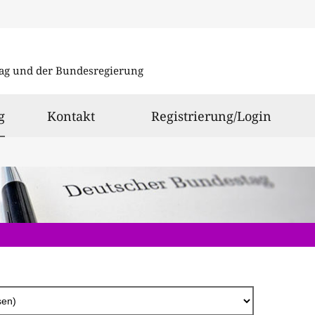
Direkt
zum
ag und der Bundesregierung
Inhalt
ausgewählt
g
Kontakt
Registrierung/Login