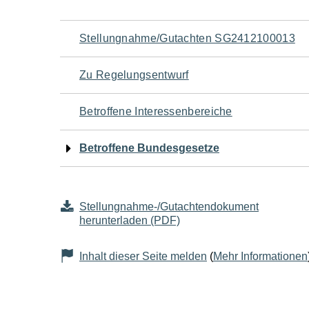
Navigation
Stellungnahme/Gutachten SG2412100013
für
Zu Regelungsentwurf
den
Betroffene Interessenbereiche
Seiteninhalt
Betroffene Bundesgesetze
Stellungnahme-/Gutachtendokument
herunterladen (PDF)
Inhalt dieser Seite melden
(
Mehr Informationen