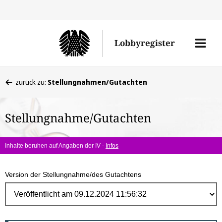
Direk
zum
Men
Lobbyregister
Inhal
öffne
Sie
zurück zu:
Stellungnahmen/Gutachten
befinden
sich
Stellungnahme/Gutachten
hier:
Inhalte beruhen auf Angaben der IV -
Infos
Version der Stellungnahme/des Gutachtens