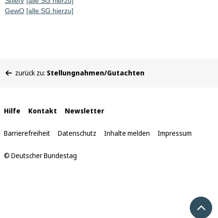
SpielV
[alle SG hierzu]
GewO
[alle SG hierzu]
Sie
zurück zu:
Stellungnahmen/Gutachten
befinden
sich
hier:
Interne
Hilfe
Kontakt
Newsletter
Links
Barrierefreiheit
Datenschutz
Inhalte melden
Impressum
© Deutscher Bundestag
Nach