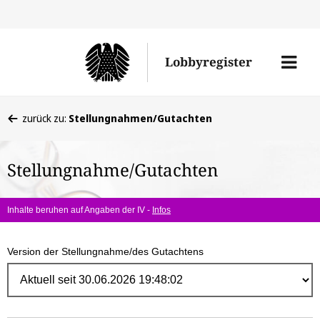
Direk
zum
Men
Lobbyregister
Inhal
öffne
Sie
zurück zu:
Stellungnahmen/Gutachten
befinden
sich
Stellungnahme/Gutachten
hier:
Inhalte beruhen auf Angaben der IV -
Infos
Version der Stellungnahme/des Gutachtens