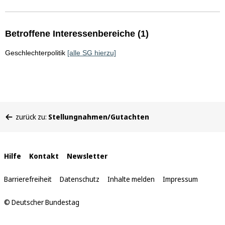
Betroffene Interessenbereiche (1)
Geschlechterpolitik
[alle SG hierzu]
Sie
zurück zu:
Stellungnahmen/Gutachten
befinden
sich
hier:
Interne
Hilfe
Kontakt
Newsletter
Links
Barrierefreiheit
Datenschutz
Inhalte melden
Impressum
© Deutscher Bundestag