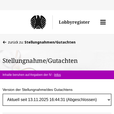
Direk
zum
Men
Lobbyregister
Inhal
öffne
Sie
zurück zu:
Stellungnahmen/Gutachten
befinden
sich
Stellungnahme/Gutachten
hier:
Inhalte beruhen auf Angaben der IV -
Infos
Version der Stellungnahme/des Gutachtens