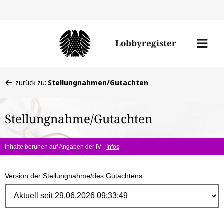
Direk
zum
Men
Lobbyregister
Inhal
öffne
Sie
zurück zu:
Stellungnahmen/Gutachten
befinden
sich
Stellungnahme/Gutachten
hier:
Inhalte beruhen auf Angaben der IV -
Infos
Version der Stellungnahme/des Gutachtens