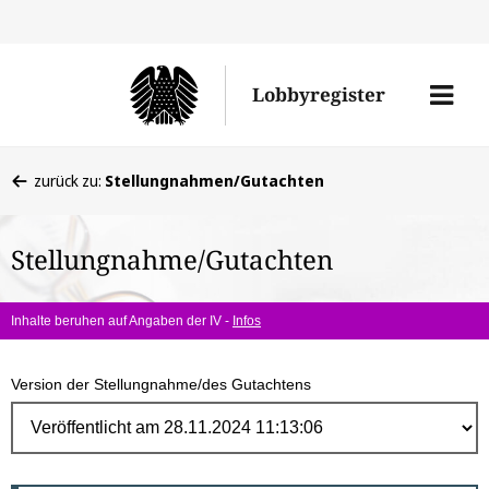
Direk
zum
Men
Lobbyregister
Inhal
öffne
Sie
zurück zu:
Stellungnahmen/Gutachten
befinden
sich
Stellungnahme/Gutachten
hier:
Inhalte beruhen auf Angaben der IV -
Infos
Version der Stellungnahme/des Gutachtens