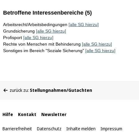
Betroffene Interessenbereiche (5)
Arbeitsrecht/Arbeitsbedingungen
[alle SG hierzu]
Grundsicherung
[alle SG hierzu]
Profisport
[alle SG hierzu]
Rechte von Menschen mit Behinderung
[alle SG hierzu]
Sonstiges im Bereich "Soziale Sicherung"
[alle SG hierzu]
Sie
zurück zu:
Stellungnahmen/Gutachten
befinden
sich
hier:
Interne
Hilfe
Kontakt
Newsletter
Links
Barrierefreiheit
Datenschutz
Inhalte melden
Impressum