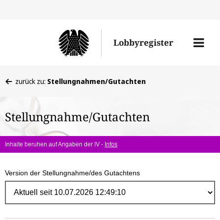
Direk
zum
Men
Lobbyregister
Inhal
öffne
Sie
zurück zu:
Stellungnahmen/Gutachten
befinden
sich
Stellungnahme/Gutachten
hier:
Inhalte beruhen auf Angaben der IV -
Infos
Version der Stellungnahme/des Gutachtens