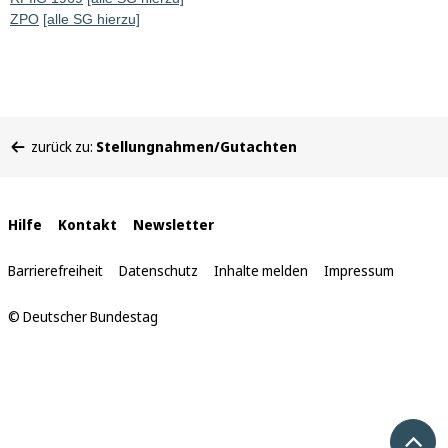
ZPO
[alle SG hierzu]
Sie
zurück zu:
Stellungnahmen/Gutachten
befinden
sich
hier:
Interne
Hilfe
Kontakt
Newsletter
Links
Barrierefreiheit
Datenschutz
Inhalte melden
Impressum
© Deutscher Bundestag
Nach