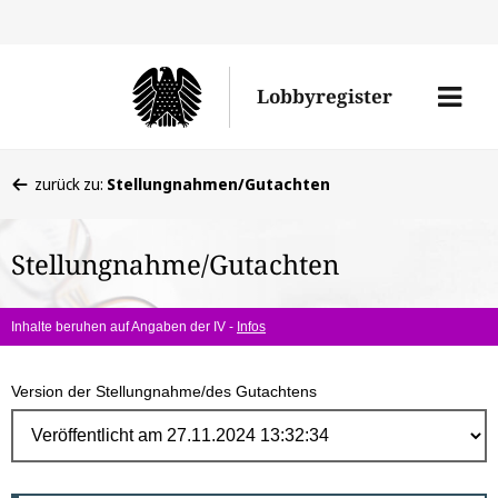
Direk
zum
Men
Lobbyregister
Inhal
öffne
Sie
zurück zu:
Stellungnahmen/Gutachten
befinden
sich
Stellungnahme/Gutachten
hier:
Inhalte beruhen auf Angaben der IV -
Infos
Version der Stellungnahme/des Gutachtens