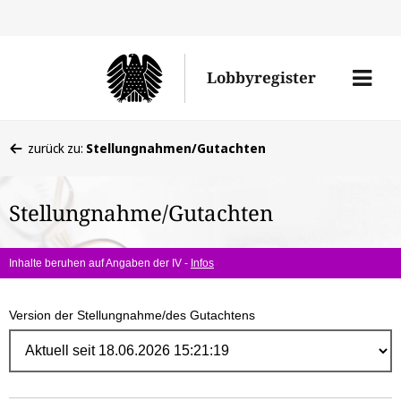
Direk
zum
Men
Lobbyregister
Inhal
öffne
Sie
zurück zu:
Stellungnahmen/Gutachten
befinden
sich
Stellungnahme/Gutachten
hier:
Inhalte beruhen auf Angaben der IV -
Infos
Version der Stellungnahme/des Gutachtens