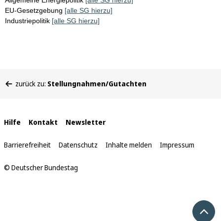
Allgemeine Energiepolitik
[alle SG hierzu]
EU-Gesetzgebung
[alle SG hierzu]
Industriepolitik
[alle SG hierzu]
Sie
zurück zu:
Stellungnahmen/Gutachten
befinden
sich
hier:
Interne
Hilfe
Kontakt
Newsletter
Links
Barrierefreiheit
Datenschutz
Inhalte melden
Impressum
© Deutscher Bundestag
Nach