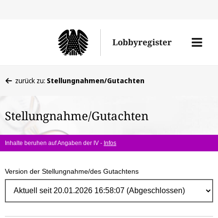
Direk
zum
Men
Lobbyregister
Inhal
öffne
Sie
zurück zu:
Stellungnahmen/Gutachten
befinden
sich
Stellungnahme/Gutachten
hier:
Inhalte beruhen auf Angaben der IV -
Infos
Version der Stellungnahme/des Gutachtens