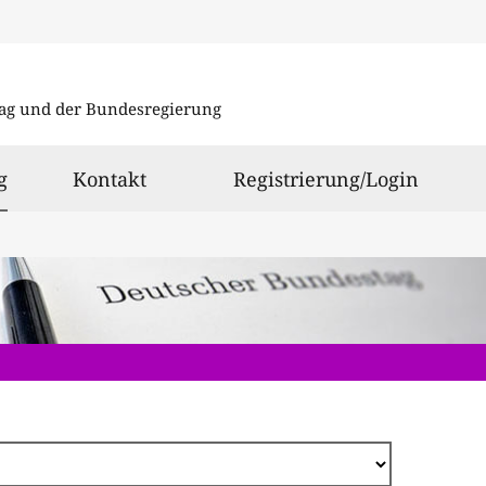
Direkt
zum
ag und der Bundesregierung
Inhalt
ausgewählt
g
Kontakt
Registrierung/Login