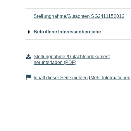
Navigation
Stellungnahme/Gutachten SG2411150012
für
Betroffene Interessenbereiche
den
Seiteninhalt
Stellungnahme-/Gutachtendokument
herunterladen (PDF)
Inhalt dieser Seite melden
(
Mehr Informationen