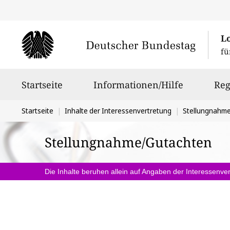
L
fü
Hauptnavigation
Startseite
Informationen/Hilfe
Reg
Sie
Startseite
Inhalte der Interessenvertretung
Stellungnahm
befinden
Stellungnahme/Gutachten
sich
hier:
Die Inhalte beruhen allein auf Angaben der Interessenver